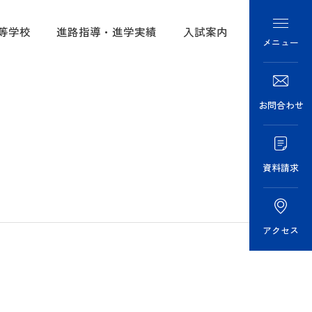
等学校
進路指導・進学実績
入試案内
メニュー
の学び
進学実績
学校紹介
教育
・募集要項
大阪女学院の学び
お問合わせ
あゆみ
語教育
情報・
中学校
資料請求
介
校推薦
要項
高等学校
けご案内
アクセス
進路指導・進学実績
ラリー