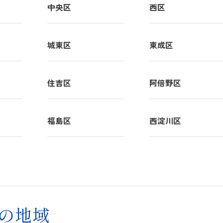
中央区
西区
年間行事
城東区
東成区
クラブ活動
住吉区
阿倍野区
福島区
西淀川区
の地域