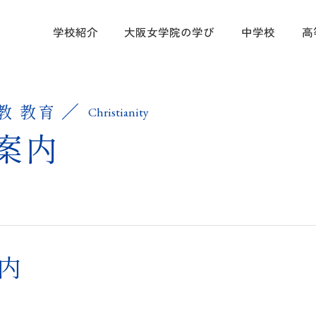
学校紹介
大阪女学院の学び
中学校
高
学校紹介
大阪女学院
中学校
高等学校
進路指導・
入試案内
教育方針
キリスト教 
カリキュラム
学科・コース
中学進路指導
中学入試情報
教 教育
Christianity
案内
大阪女学院の
国際理解・英
カリキュラム
高校進路指導
高等学校入試
募集要項
キャンパス紹
協定校・指定
帰国生徒募集
制服紹介
塾の先生方向
内
情報公開
ムービーギャ