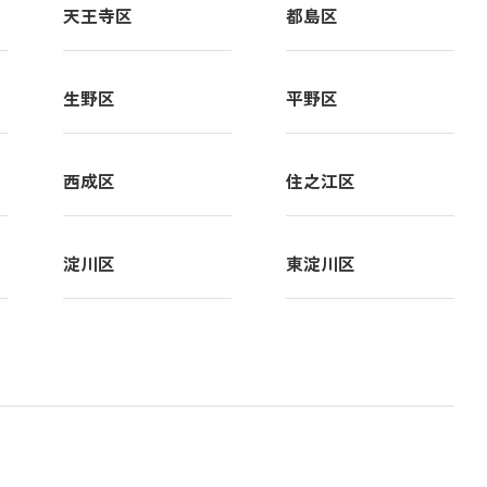
天王寺区
都島区
入試案内
生野区
平野区
卒業生の方へ
在校生・保護者の方へ
お知らせ
西成区
住之江区
トピックス
イベント
淀川区
東淀川区
サイトマップ