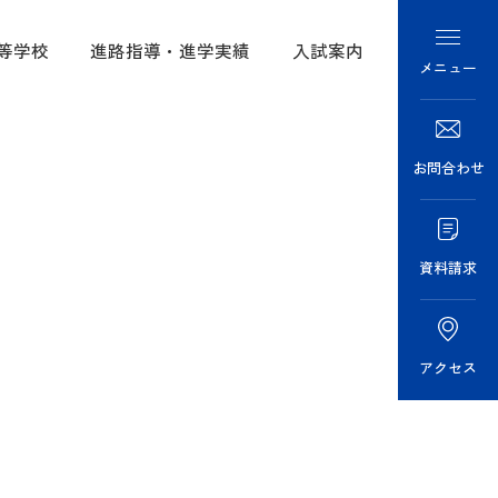
等学校
進路指導・進学実績
入試案内
メニュー
の学び
進学実績
学校紹介
教育
・募集要項
大阪女学院の学び
お問合わせ
あゆみ
語教育
情報・
中学校
資料請求
介
校推薦
要項
高等学校
けご案内
アクセス
進路指導・進学実績
ラリー