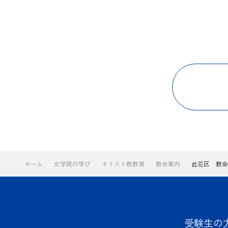
ホーム
女学院の学び
キリスト教教育
教会案内
此花区 教会
受験生の