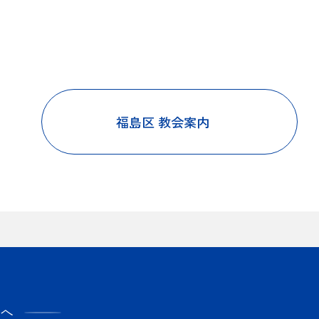
入試案内
卒業生の方へ
在校生・保護者の方へ
お知らせ
福島区 教会案内
トピックス
イベント
サイトマップ
へ