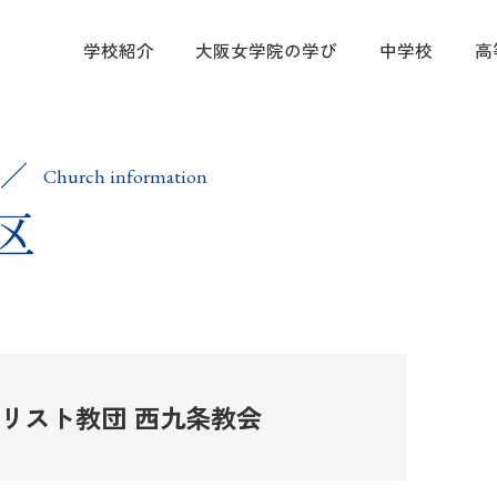
学校紹介
大阪女学院の学び
中学校
高
学校紹介
大阪女学院
中学校
高等学校
進路指導・
入試案内
教育方針
キリスト教 
カリキュラム
学科・コース
中学進路指導
中学入試情報
Church information
区
大阪女学院の
国際理解・英
カリキュラム
高校進路指導
高等学校入試
募集要項
キャンパス紹
協定校・指定
帰国生徒募集
制服紹介
塾の先生方向
情報公開
リスト教団 西九条教会
ムービーギャ