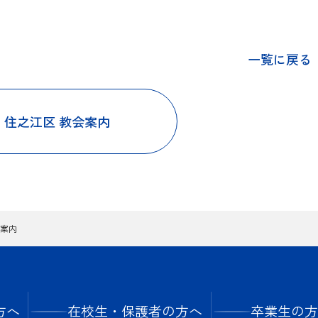
年間行事
一覧に戻る
クラブ活動
住之江区 教会案内
案内
方へ
在校生・保護者の方へ
卒業生の方