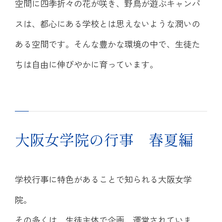
進路指導・進学実績
空間に四季折々の花が咲き、野鳥が遊ぶキャンパ
情報公開
入試案内
スは、都心にある学校とは思えないような潤いの
カリキュラム
ムービーギャラリー
中学進路指導
ある空間です。そんな豊かな環境の中で、生徒た
入試案内
卒業生の方へ
ちは自由に伸びやかに育っています。
年間行事
高校進路指導
在校生・保護者の方へ
中学入試情報・募集要項
お知らせ
クラブ活動
協定校・指定校推薦
高等学校入試情報・
トピックス
募集要項
大阪女学院の行事 春夏編
イベント
帰国生徒募集要項
サイトマップ
学校行事に特色があることで知られる大阪女学
塾の先生方向けご案内
院。
その多くは、生徒主体で企画、運営されていま