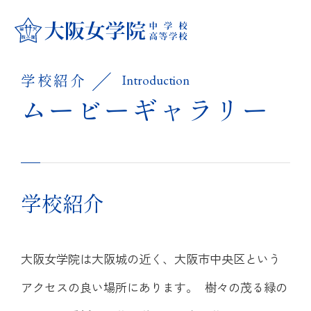
学校紹介
学校紹介
Introduction
学校紹介
大阪女学院の学び
ムービーギャラリー
教育方針
大阪女学院の学び
中学校
大阪女学院のあゆみ
キリスト教 教育
学校紹介
中学校
高等学校
キャンパス紹介
国際理解・英語教育
カリキュラム
高等学校
大阪女学院は大阪城の近く、大阪市中央区という
進路指導・進学実績
制服紹介
アクセスの良い場所にあります。 樹々の茂る緑の
学科・コース