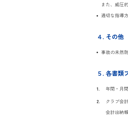
また、威圧
適切な指導
４. その他
事故の未然
５. 各書類
年間・月
クラブ会
会計出納