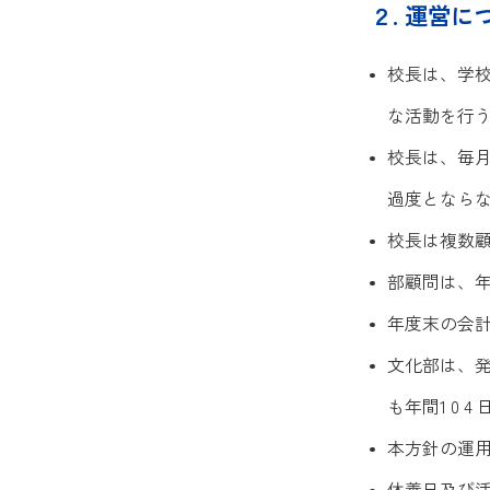
２. 運営に
校長は、学
な活動を行
校長は、毎
過度となら
校長は複数
部顧問は、
年度末の会
文化部は、
も年間1 0 
本方針の運用は、
休養日及び