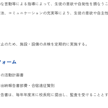
的な言動等による指導によって、生徒の意欲や自発性を損なう
方法、コミュニケーションの充実等により、生徒の意欲や自主
防止のため、施設・設備の点検を定期的に実施する。
フォーム
間の活動計画書
計出納報告書部費・合宿遠征贄別
報告書は、毎年年度末に校長宛に提出し、監査を受けることと