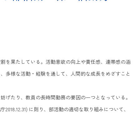
入試案内
卒業生の方へ
在校生・保護者の方へ
お知らせ
トピックス
役割を果たしている。活動意欲の向上や責任感、連帯感の涵
イベント
く、多様な活動・経験を通して、人間的な成長をめざすこと
サイトマップ
を妨げたり、教員の長時間勤務の要因の一つとなっている。
2018.12.31) に則り、部活動の適切な取り組みについて、