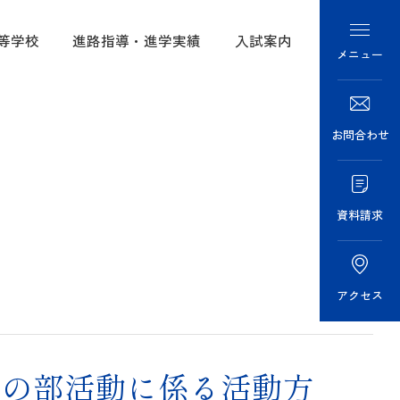
等学校
進路指導・進学実績
入試案内
メニュー
の学び
進学実績
学校紹介
教育
・募集要項
大阪女学院の学び
お問合わせ
あゆみ
語教育
情報・
中学校
資料請求
介
校推薦
要項
高等学校
けご案内
アクセス
進路指導・進学実績
校の部活動に係る活動方
ラリー