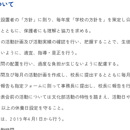
ついて
校設置者の「方針」に則り、毎年度「学校の方針を」を策定し
うとともに、保護者にも理解と協力を求める。
月の活動計画及び活動実績の確認を行い、把握することで、生
ないように、適宜、指導・是正を行う。
顧問の配置を行い、過度な負担が生じないように配慮する。
年間及び毎月の活動計画を作成し、校長に提出するとともに毎
計報告も指定フォームに則って事務長に提出し、校長に報告を
発表会前の活動については文化部活動の特性を踏まえ、活動日
4 日以上の休養日設定を守ること。
2 0 1 9 年4 月1 日から行う。
活動時間