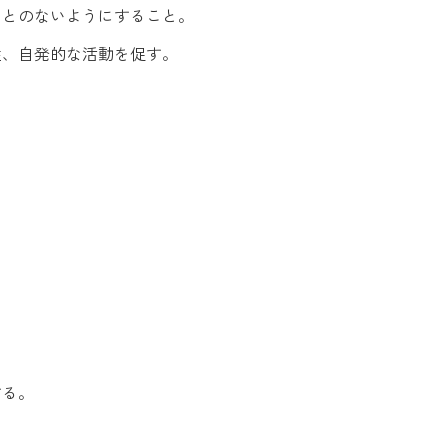
ことのないようにすること。
性、自発的な活動を促す。
する。