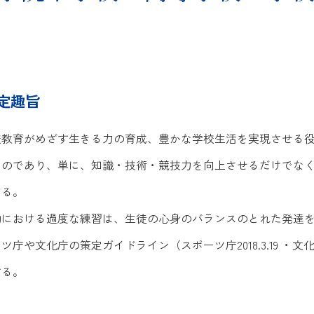
年間行事
クラブ活動
策定趣旨
校教育がめざす生きる力の育成、豊かな学校生活を実現させる
ものであり、単に、知識・技術・競技力を向上させるだけでな
いる。
動における過度な練習は、生徒の心身のバランスのとれた発達
庁や文化庁の策定ガイドライン（スポーツ庁2018.3.19 ・文化庁
する。