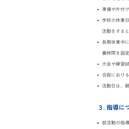
準備や片付
学校の休業日
活動をする
長期休業中
養時間を設
大会や練習
合宿におけ
活動日は、
３. 指導に
部活動の指