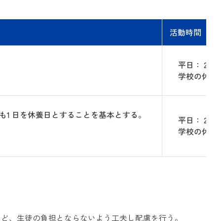
活動時間
平日： 2 
学校の休業日
も1 日を休養日とすることを基本とする。
平日： 2 
学校の休業日
など、生徒の負担とならないよう工夫し配慮を行う。