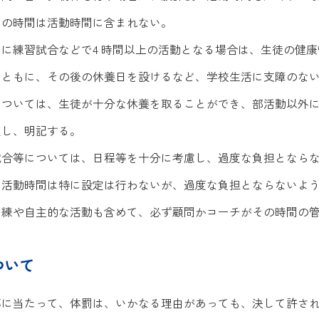
けの時間は活動時間に含まれない。
に練習試合などで4 時間以上の活動となる場合は、生徒の健
とともに、その後の休養日を設けるなど、学校生活に支障のな
については、生徒が十分な休養を取ることができ、部活動以外
定し、明記する。
試合等については、日程等を十分に考慮し、過度な負担となら
る活動時間は特に設定は行わないが、過度な負担とならないよ
朝練や自主的な活動も含めて、必ず顧問かコーチがその時間の
ついて
導に当たって、体罰は、いかなる理由があっても、決して許さ