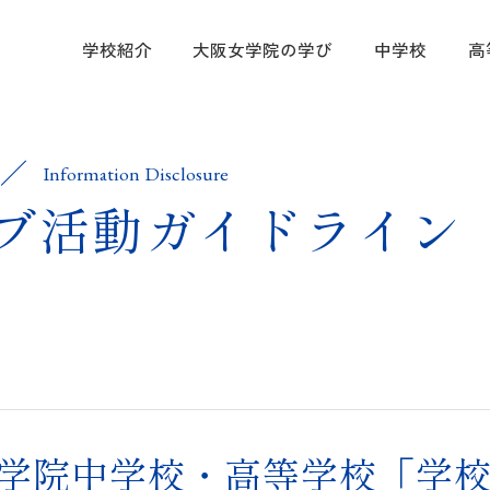
学校紹介
大阪女学院の学び
中学校
高
学校紹介
大阪女学院
中学校
高等学校
進路指導・
入試案内
教育方針
キリスト教 
カリキュラム
学科・コース
中学進路指導
中学入試情報
Information Disclosure
ブ活動ガイドライン
大阪女学院の
国際理解・英
カリキュラム
高校進路指導
高等学校入試
募集要項
キャンパス紹
協定校・指定
帰国生徒募集
制服紹介
塾の先生方向
情報公開
学院中学校・高等学校「学
ムービーギャ