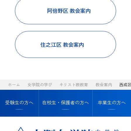
進路指導・進学実績
情報公開
入試案内
阿倍野区 教会案内
カリキュラム
ムービーギャラリー
中学進路指導
入試案内
卒業生の方へ
年間行事
高校進路指導
在校生・保護者の方へ
住之江区 教会案内
中学入試情報・募集要項
お知らせ
クラブ活動
協定校・指定校推薦
高等学校入試情報・
トピックス
募集要項
イベント
ホーム
女学院の学び
キリスト教教育
教会案内
西成
帰国生徒募集要項
サイトマップ
受験生の方へ
在校生・保護者の方へ
卒業生の方へ
塾の先生方向けご案内