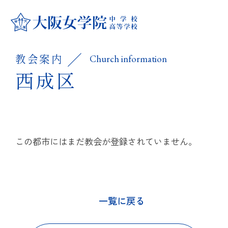
学校紹介
教会案内
Church information
学校紹介
大阪女学院の学び
西成区
教育方針
大阪女学院の学び
中学校
大阪女学院のあゆみ
キリスト教 教育
この都市にはまだ教会が登録されていません。
中学校
高等学校
キャンパス紹介
国際理解・英語教育
カリキュラム
高等学校
進路指導・進学実績
制服紹介
一覧に戻る
学科・コース