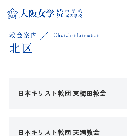
学校紹介
教会案内
Church information
学校紹介
大阪女学院の学び
北区
教育方針
大阪女学院の学び
中学校
大阪女学院のあゆみ
キリスト教 教育
中学校
高等学校
日本キリスト教団 東梅田教会
キャンパス紹介
国際理解・英語教育
カリキュラム
高等学校
進路指導・進学実績
制服紹介
日本キリスト教団 天満教会
学科・コース