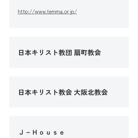
進路指導・進学実績
情報公開
入試案内
http://www.temma.or.jp/
カリキュラム
ムービーギャラリー
中学進路指導
入試案内
卒業生の方へ
年間行事
高校進路指導
在校生・保護者の方へ
中学入試情報・募集要項
日本キリスト教団 扇町教会
お知らせ
クラブ活動
協定校・指定校推薦
高等学校入試情報・
トピックス
募集要項
イベント
日本キリスト教会 大阪北教会
帰国生徒募集要項
サイトマップ
塾の先生方向けご案内
Ｊ－Ｈｏｕｓｅ