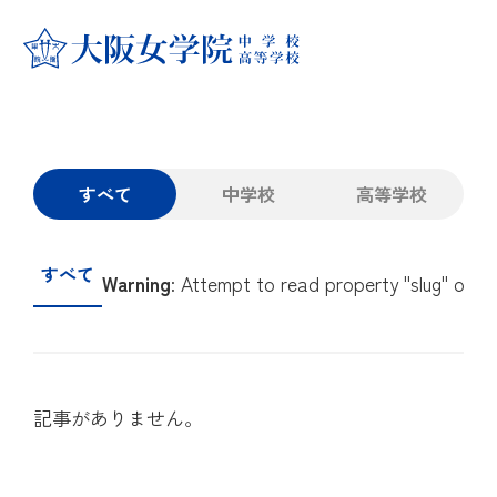
学校紹介
学校紹介
大阪女学院の学び
すべて
中学校
高等学校
教育方針
大阪女学院の学び
中学校
すべて
大阪女学院のあゆみ
Warning
: Attempt to read property "slug" on ar
キリスト教 教育
中学校
高等学校
キャンパス紹介
国際理解・英語教育
カリキュラム
高等学校
進路指導・進学実績
記事がありません。
制服紹介
学科・コース