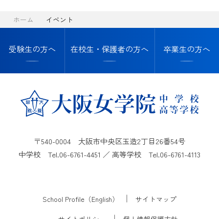
進路指導・進学実績
情報公開
入試案内
ホーム
イベント
カリキュラム
ムービーギャラリー
中学進路指導
入試案内
受験生の方へ
在校生・保護者の方へ
卒業生の方へ
卒業生の方へ
年間行事
高校進路指導
在校生・保護者の方へ
中学入試情報・募集要項
お知らせ
クラブ活動
協定校・指定校推薦
高等学校入試情報・
トピックス
募集要項
イベント
〒540-0004 大阪市中央区玉造2丁目26番54号
帰国生徒募集要項
中学校 Tel.
06-6761-4451
／ 高等学校 Tel.
06-6761-4113
サイトマップ
塾の先生方向けご案内
School Profile（English）
サイトマップ
サイトポリシー
個人情報保護方針