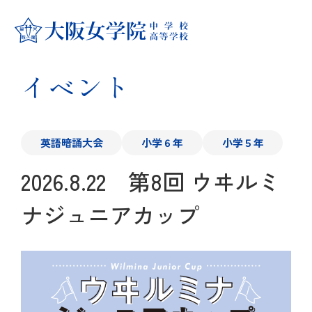
学校紹介
イベント
学校紹介
大阪女学院の学び
教育方針
大阪女学院の学び
英語暗誦大会
小学６年
小学５年
中学校
2026.8.22 第8回 ウヰルミ
大阪女学院のあゆみ
キリスト教 教育
中学校
高等学校
ナジュニアカップ
キャンパス紹介
国際理解・英語教育
カリキュラム
高等学校
進路指導・進学実績
制服紹介
学科・コース