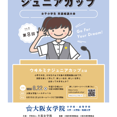
進路指導・進学実績
情報公開
入試案内
カリキュラム
ムービーギャラリー
中学進路指導
入試案内
卒業生の方へ
年間行事
高校進路指導
在校生・保護者の方へ
中学入試情報・募集要項
お知らせ
クラブ活動
協定校・指定校推薦
高等学校入試情報・
トピックス
募集要項
イベント
帰国生徒募集要項
サイトマップ
塾の先生方向けご案内